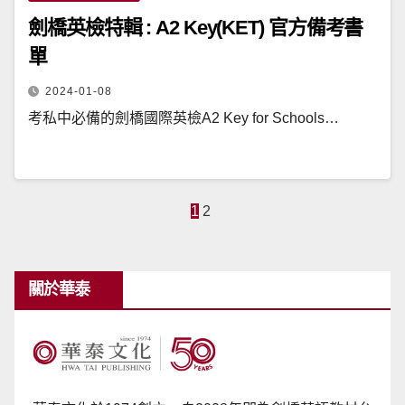
劍橋英檢特輯 : A2 Key(KET) 官方備考書
單
2024-01-08
考私中必備的劍橋國際英檢A2 Key for Schools…
文
1
2
章
分
頁
關於華泰